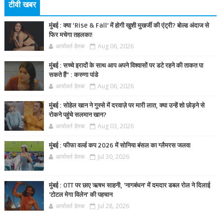
टीवी खबर
मुंबई : क्या ‘Rise & Fall’ में होगी खुशी मुखर्जी की एंट्री? बोल्ड अंदाज से
फिर मचेगा तहलका!
आर्यावर्त डेस्क
Aug 06, 2026
मुंबई : सच्चे इरादों के साथ आप अपने विश्वासों पर डटे रहने की ताकत पा
सकते हैं” : करुणा पांडे
आर्यावर्त डेस्क
Aug 06, 2026
मुंबई : सोहेल खान ने गुस्से में दरवाज़े पर मारी लात, क्या उन्हें शो छोड़ने से
रोकने पहुंचे सलमान खान?
आर्यावर्त डेस्क
Aug 03, 2026
मुंबई : फीफा वर्ल्ड कप 2026 में सोनिया बंसल का ग्लैमरस जलवा
आर्यावर्त डेस्क
Jul 30, 2026
मुंबई : OTT पर छाए ऋषभ साहनी, 'नागबंधन' में दमदार डबल रोल ने दिलाई
'टोटल मेगा विलेन' की पहचान
आर्यावर्त डेस्क
Jul 28, 2026