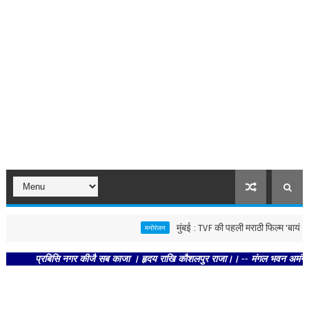
मुंबई : TVF की पहली मराठी फिल्म 'बायंगी :पाळ
मनोरंजन
प्रबिसि नगर कीजै सब काजा । हृदय राखि कौशलपुर राजा।। -- मंगल भवन अमंगल हारी। द्र