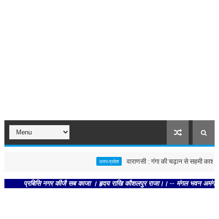
वाराणसी : गंगा की चढ़ान से सहमी काशी : छूने क
उत्तर-प्रदेश
प्रबिसि नगर कीजै सब काजा । हृदय राखि कौशलपुर राजा।। -- मंगल भवन अमंगल हारी। द्रव