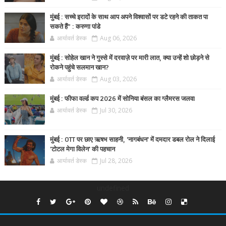
मुंबई : सच्चे इरादों के साथ आप अपने विश्वासों पर डटे रहने की ताकत पा
सकते हैं” : करुणा पांडे
आर्यावर्त डेस्क
Aug 06, 2026
मुंबई : सोहेल खान ने गुस्से में दरवाज़े पर मारी लात, क्या उन्हें शो छोड़ने से
रोकने पहुंचे सलमान खान?
आर्यावर्त डेस्क
Aug 03, 2026
मुंबई : फीफा वर्ल्ड कप 2026 में सोनिया बंसल का ग्लैमरस जलवा
आर्यावर्त डेस्क
Jul 30, 2026
मुंबई : OTT पर छाए ऋषभ साहनी, 'नागबंधन' में दमदार डबल रोल ने दिलाई
'टोटल मेगा विलेन' की पहचान
आर्यावर्त डेस्क
Jul 28, 2026
undefined