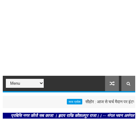
सीहोर : आज से चर्च मैदान पर इंटर स्कूल 
मध्य प्रदेश
प्रबिसि नगर कीजै सब काजा । हृदय राखि कौशलपुर राजा।। -- मंगल भवन अमंगल हारी। द्रवहु