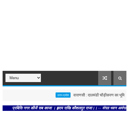
वाराणसी : दालमंडी चौड़ीकरण का भूमि पूजन, 
उत्तर-प्रदेश
प्रबिसि नगर कीजै सब काजा । हृदय राखि कौशलपुर राजा।। -- मंगल भवन अमंगल हारी। द्रव