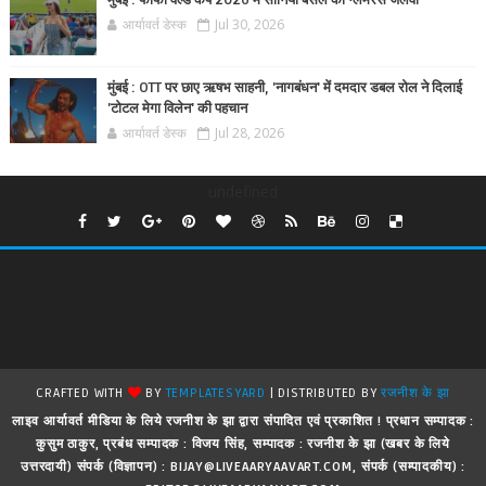
मुंबई : फीफा वर्ल्ड कप 2026 में सोनिया बंसल का ग्लैमरस जलवा
आर्यावर्त डेस्क
Jul 30, 2026
मुंबई : OTT पर छाए ऋषभ साहनी, 'नागबंधन' में दमदार डबल रोल ने दिलाई
'टोटल मेगा विलेन' की पहचान
आर्यावर्त डेस्क
Jul 28, 2026
undefined
CRAFTED WITH
BY
TEMPLATESYARD
| DISTRIBUTED BY
रजनीश के झा
लाइव आर्यावर्त मीडिया के लिये रजनीश के झा द्वारा संपादित एवं प्रकाशित ! प्रधान सम्पादक :
कुसुम ठाकुर, प्रबंध सम्पादक : विजय सिंह, सम्पादक : रजनीश के झा (खबर के लिये
उत्तरदायी) संपर्क (विज्ञापन) : BIJAY@LIVEAARYAAVART.COM, संपर्क (सम्पादकीय) :