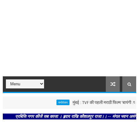
मुंबई : TVF की पहली मराठी फिल्म 'बायंगी :पाळायची 
मनोरंजन
प्रबिसि नगर कीजै सब काजा । हृदय राखि कौशलपुर राजा।। -- मंगल भवन अमंगल हारी। द्रव