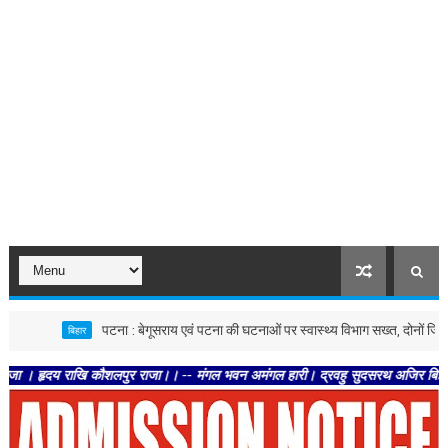
पटना : बेगूसराय एवं पटना की घटनाओं पर स्वास्थ्य विभाग सख्त, दोनों जिलों में जांच क
बिहार
य राखि कौशलपुर राजा।। -- मंगल भवन अमंगल हारी। द्रवहु सुदसरथ अजिर बिहारी ।। -- सब न