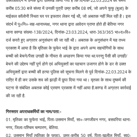
उक्तआवेदन में उनके द्वारा उल्लेख किया गया है कि दिनांक-22.03.2024 को समय
करीब 05:30 बजे संध्या में उनकी पुत्री उम्र करीब 08 वर्ष, जो अपने फुफु (बुआ) के
माईकल कॉलोनी स्थित घर पर इफतार लेकर गई थी, जो अबतक नहीं मिल रही है। इस
संदर्भ में पु०नि०-सह-थानाध्यक्ष, नगर थाना द्वारा आवेदन प्राप्त होते ही बेतिया नगर
थाना काण्ड संख्या-138/2024, दिनांक-23.03.2024, धारा-363/365 भा०द०वि०
दर्ज करते हुए अग्रतर अनुसंधान की जा रही थी। अबतक के अनुसंधान में यह तथ्य
प्रकाश में आया है कि मृतिका के फुफेर भाई के द्वारा अपने अन्य सहयोगियों के साथ
बच्ची को बेचने/पैसा उगाही के नीयत से अपहरण किया गया था.परन्तु पैसी की उगाही/
बेचने की उद्देश्य नहीं पूर्ण होने एवं अभियुक्तों का पहचान उजागर होने के डर से उक्त
अभियुक्तों द्वारा बच्ची की हत्या पुलिस को सूचना मिलने से पूर्व दिनांक-22.03.2024 के
रात्रि में ही कर उसके शव को झाड़ी में छुपा दिया गया था। मृतका के साथ दुष्कर्म की
घटना से संबंधित अबतक कोई प्रमाण प्रकाश में नहीं आया है.काण्ड में अग्रतर कार्रवाई
की जा रही है.
गिरफ्तार अपराधकर्मियों का नाम/पता:-
01. मृतिका का फुफेरा भाई, पिता-उसमान मियाँ, सा०-जगजीवन नगर, बसवरिया थाना-
नगर, जिला-पश्चिम चम्पारण, बेतिया.
02. उसमान मियाँ (मृतिका के फुफा), उम्र-करीब 50 वर्ष, पिता-खलील मियाँ, सा0-