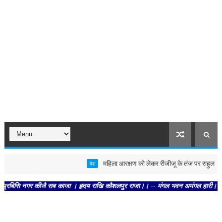
महिला आरक्षण को लेकर रीजीजू के तंज पर राहुल ने कहा, इसे
देश
ि नगर कीजै सब काजा । हृदय राखि कौशलपुर राजा।। -- मंगल भवन अमंगल हारी। द्रवहु सुदसर