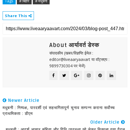
Tags
# बिहार
# मधुबनी
Share This
About आर्यावर्त डेस्क
संपादकीय (खबर/विज्ञप्ति ईमेल :
editor@liveaaryaavart या वॉट्सएप :
9899730304 पर भेजें)
Newer Article
मधुबनी : निष्पक्ष, पारदर्शी एवं सहभागितापूर्ण चुनाव सम्पन्न कराना सर्वोच्च
प्राथमिकता : डीएम
Older Article
मधुबनी : आदर्श आचार संहिता और विधि व्यवस्था को लेकर निकाला गया पैदल