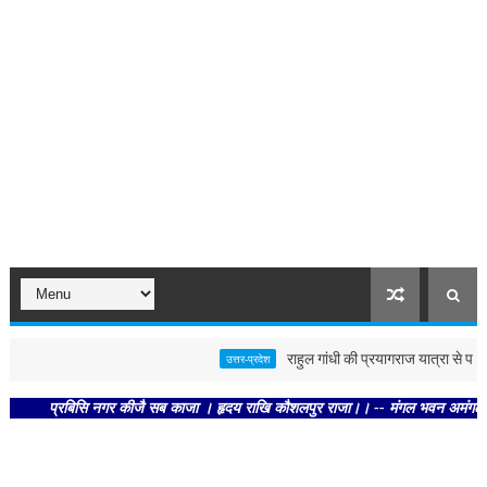
राहुल गांधी की प्रयागराज यात्रा से पहले पोस
उत्तर-प्रदेश
प्रबिसि नगर कीजै सब काजा । हृदय राखि कौशलपुर राजा।। -- मंगल भवन अमंगल हारी। द्रवह