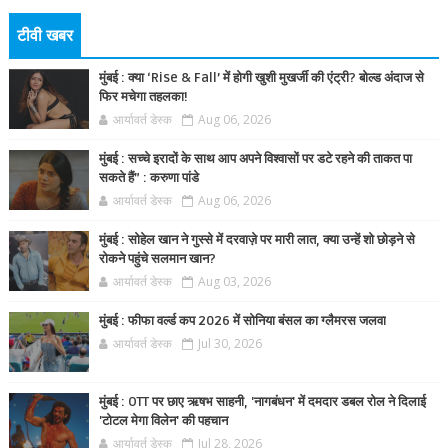
टीवी खबर
मुंबई : क्या ‘Rise & Fall’ में होगी खुशी मुखर्जी की एंट्री? बोल्ड अंदाज से
फिर मचेगा तहलका!
आर्यावर्त डेस्क
Aug 06, 2026
मुंबई : सच्चे इरादों के साथ आप अपने विश्वासों पर डटे रहने की ताकत पा
सकते हैं” : करुणा पांडे
आर्यावर्त डेस्क
Aug 06, 2026
मुंबई : सोहेल खान ने गुस्से में दरवाज़े पर मारी लात, क्या उन्हें शो छोड़ने से
रोकने पहुंचे सलमान खान?
आर्यावर्त डेस्क
Aug 03, 2026
मुंबई : फीफा वर्ल्ड कप 2026 में सोनिया बंसल का ग्लैमरस जलवा
आर्यावर्त डेस्क
Jul 30, 2026
मुंबई : OTT पर छाए ऋषभ साहनी, 'नागबंधन' में दमदार डबल रोल ने दिलाई
'टोटल मेगा विलेन' की पहचान
आर्यावर्त डेस्क
Jul 28, 2026