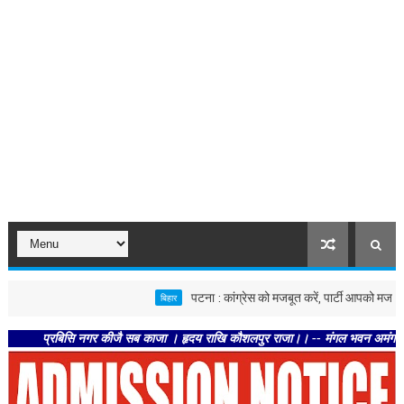
पटना : कांग्रेस को मजबूत करें, पार्टी आपको मजबूत करेगी : क
बिहार
्रबिसि नगर कीजै सब काजा । हृदय राखि कौशलपुर राजा।। -- मंगल भवन अमंगल हारी। द्रवहु 