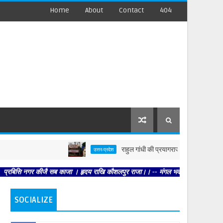
Home
About
Contact
404
राहुल गांधी की प्रयागराज यात्रा से पहले पोस्टर 
उत्तर-प्रदेश
ि नगर कीजै सब काजा । हृदय राखि कौशलपुर राजा।। -- मंगल भवन अमंगल हारी। द्रवहु सुदसर
SOCIALIZE