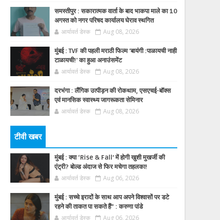
समस्तीपुर : सकारात्मक वार्ता के बाद भाकपा माले का 10
अगस्त को नगर परिषद कार्यालय घेराव स्थगित
आर्यावर्त डेस्क
Aug 08, 2026
मुंबई : TVF की पहली मराठी फिल्म 'बायंगी :पाळायची नाही
टाळायची!' का हुआ अनाउंसमेंट
आर्यावर्त डेस्क
Aug 08, 2026
दरभंगा : लैंगिक उत्पीड़न की रोकथाम, एसएचई-बॉक्स
एवं मानसिक स्वास्थ्य जागरूकता सेमिनार
आर्यावर्त डेस्क
Aug 08, 2026
टीवी खबर
मुंबई : क्या ‘Rise & Fall’ में होगी खुशी मुखर्जी की
एंट्री? बोल्ड अंदाज से फिर मचेगा तहलका!
आर्यावर्त डेस्क
Aug 06, 2026
मुंबई : सच्चे इरादों के साथ आप अपने विश्वासों पर डटे
रहने की ताकत पा सकते हैं” : करुणा पांडे
आर्यावर्त डेस्क
Aug 06, 2026