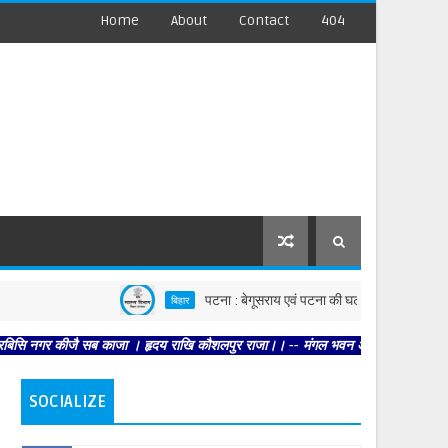
Home
About
Contact
404
पटना : बेगूसराय एवं पटना की घटनाओं पर स्वास्थ्य विभाग सख्त, द
बिहार
 कीजै सब काजा । हृदय राखि कौशलपुर राजा।। -- मंगल भवन अमंगल हारी। द्रवहु सुदसरथ अजि
SOCIALIZE