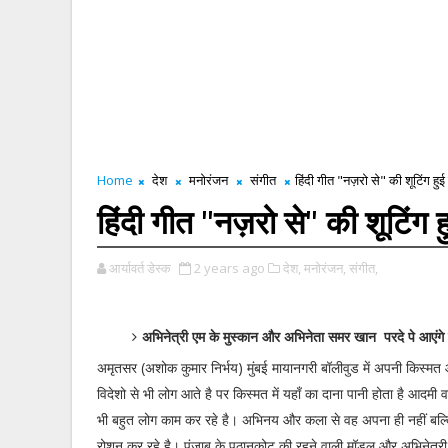
Home
देश
मनोरंजन
संगीत
हिंदी गीत "नज़रो से" की शूटिंग हुई
हिंदी गीत "नज़रो से" की शूटिंग ह
आर्यावर्त डेस्क
2 years ago
देश,
मनोरंजन,
संगीत,
अभिनेत्री एम के मुस्कान और अभिनेता समर खान परदे पे आएंग
अमृतसर (अशोक कुमार निर्भय) मुंबई मायानगरी बॉलीवुड में अपनी किस्मत 
विदेशो से भी लोग आते है पर किस्मत में यहाँ का दाना पानी होता है आदमी व
भी बहुत लोग काम कर रहे है। अभिनय और कला से वह अपना ही नहीं बल्
रोशन कर रहे है। पंजाब के पठानकोट की रहने वाली मॉडल और अभिनेत्री 