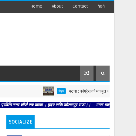
Home
About
Contact
404
पटना : कांग्रेस को मजबूत करें, पार्टी आपको मजबूत करेगी :
बिहार
र कीजै सब काजा । हृदय राखि कौशलपुर राजा।। -- मंगल भवन अमंगल हारी। द्रवहु सुदसरथ अज
SOCIALIZE