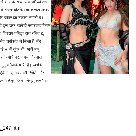
म्फ फैक्टर के साथ 'अचाचो' को अपने
क में अपनी हॉटनेस का तड़का लगाया
ं और ग्लैमर का तड़का लगाती है।
वे इस हॉरर-कॉमेडी मनोरंजक फिल्म
 हिपहॉप तमिझा द्वारा रचित है,
्नेश श्रीकांत ने लिखा है और
4' में सुंदर सी, योगी बाबू,
के मोर्चे पर, तमन्ना के पास
लुगु में 'ओडेला 2' है। जबकि
 हिंदी में 'द साबरमती रिपोर्ट' और
ें तेलुगु फिल्म 'तेलुसु कड़ा' भी