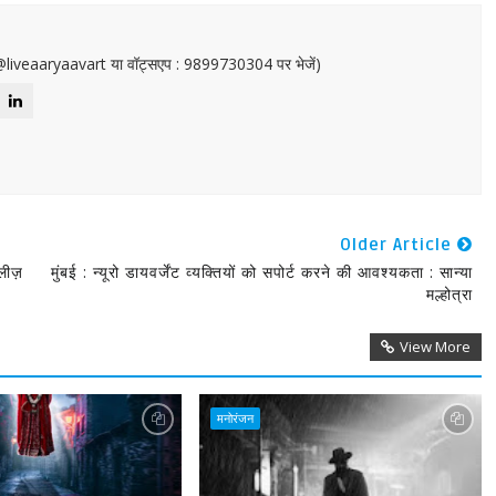
or@liveaaryaavart या वॉट्सएप : 9899730304 पर भेजें)
Older Article
िलीज़
मुंबई : न्यूरो डायवर्जेंट व्यक्तियों को सपोर्ट करने की आवश्यकता : सान्या
मल्होत्रा
View More
मनोरंजन