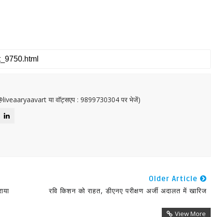
or@liveaaryaavart या वॉट्सएप : 9899730304 पर भेजें)
Older Article
राया
रवि किशन को राहत, डीएनए परीक्षण अर्जी अदालत में खारिज
View More