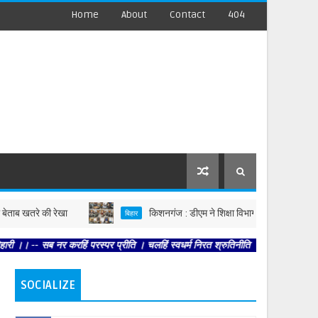
Home
About
Contact
404
 खतरे की रेखा
किशनगंज : डीएम ने शिक्षा विभाग की समीक्षा बैठक की, AP
बिहार
ब नर करहिं परस्पर प्रीति । चलहिं स्वधर्म निरत श्रुतिनीति ।। -- तेहि अवसर सुनि शिव 
SOCIALIZE