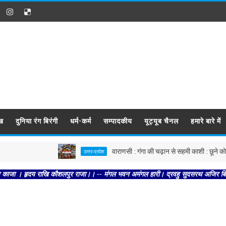
ख
दुनिया रंग बिरंगी
धर्म-कर्म
सम्पादकीय
यूट्यूब चैनल
हमारे बारे में
वाराणसी : गंगा की चढ़ान से सहमी काशी : छूने को बेताब
उत्तर-प्रदेश
हृदय राखि कौशलपुर राजा।। -- मंगल भवन अमंगल हारी। द्रवहु सुदसरथ अजिर बिहारी ।। -- स