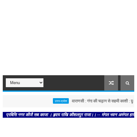
वाराणसी : गंगा की चढ़ान से सहमी काशी : छूने को बे
उत्तर-प्रदेश
बिसि नगर कीजै सब काजा । हृदय राखि कौशलपुर राजा।। -- मंगल भवन अमंगल हारी। द्रवहु सु