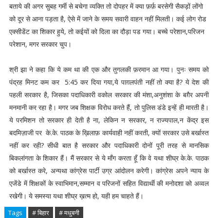
बताये की अगर सुबह गर्मी से बचेगा व्यक्ति तो दोपहर में क्या फ़र्फ़ बरसेगी सैकड़ों लोंगो
को दूर से आना पड़ता है, ऐसे में जाने के समय सवारी वाहन नहीं मिलती। कई लोग रोड
एक्सीडेंट का शिकार हुये, तो कईयों को दिला का दौड़ा पड गया। बच्चे परेशान,परिजन
परेशान, मगर सरकार चुप।
श्री झा ने कहा कि ये कम था की एक और तुगलकी फ़रमान आ गया। पुनः समय को
पंद्रह मिनट कम कर 5:45 कर दिया गया,ये पाग़लपंती नहीं तो क्या है? ये देश की
पहली सरकार है, जिसका पदाधिकारी वकोल सरकार की मंशा,अनुशंशा के बग़ैर अपनी
मनमानी कर रहा है। मगर जब शिक्षक विरोध करते हैं, तो पुलिस डंडे इन्हें ही मारती है।
ये परमिशन तो सरकार ही देती है ना, लेकिन न सरकार, न राज्यपाल,न केंद्र इस
बदमिज़ाजी पर के.के. पाठक के ख़िलाफ़ कार्यवाही नहीं करती, क्यों सरकार उसे बर्खास्त
नहीं कर रही? सीधी बात है सरकार और पदाधिकारी दोनों पूरी तरह से मानसिक
बिकलांगता के शिकार हैं। मैं सरकार से ये माँग करता हूँ कि वे यथा शीघ्र के.के. पाठक
को बर्खास्त करे, अन्यथा कांग्रेस पार्टी उग्र आंदोलन करेगी। कांग्रेस अपने न्याय के
एजेंडे में शिक्षकों के स्वाभिमान,सम्मान व परिजनों सहित विद्यार्थी की मनोदशा को अव्वल
रखेगी। ये समस्या यथा शीघ्र ख़त्म हो, यही हम चाहते हैं।
Tags
# बिहार
# मधुबनी