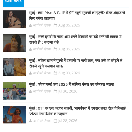
टीवी खबर
मुंबई : क्या ‘Rise & Fall’ में होगी खुशी मुखर्जी की एंट्री? बोल्ड अंदाज से
फिर मचेगा तहलका!
आर्यावर्त डेस्क
Aug 06, 2026
मुंबई : सच्चे इरादों के साथ आप अपने विश्वासों पर डटे रहने की ताकत पा
सकते हैं” : करुणा पांडे
आर्यावर्त डेस्क
Aug 06, 2026
मुंबई : सोहेल खान ने गुस्से में दरवाज़े पर मारी लात, क्या उन्हें शो छोड़ने से
रोकने पहुंचे सलमान खान?
आर्यावर्त डेस्क
Aug 03, 2026
मुंबई : फीफा वर्ल्ड कप 2026 में सोनिया बंसल का ग्लैमरस जलवा
आर्यावर्त डेस्क
Jul 30, 2026
मुंबई : OTT पर छाए ऋषभ साहनी, 'नागबंधन' में दमदार डबल रोल ने दिलाई
'टोटल मेगा विलेन' की पहचान
आर्यावर्त डेस्क
Jul 28, 2026