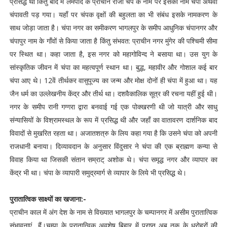
प्रसिद्ध था किंतु बाद में लेमपाद के प्राचीन राजा चंप के नाम पर इसका नाम चंपा अथवा
चंपावती पड़ गया। यहाँ पर चंपक वृक्षों की बहुलता का भी संबंध इसके नामकरण के
साथ जोड़ा जाता है। चंपा नगर का समीकरण भागलपुर के समीप आधुनिक चंपानगर और
चंपापुर नाम के गाँवों से किया जाता है किंतु संभवत: प्राचीन नगर मुंगेर की पश्चिमी सीमा
पर स्थित था। कहा जाता है, इस नगर को महागोविन्द ने बसाया था। उस युग के
सांस्कृतिक जीवन में चंपा का महत्वपूर्ण स्थान था। बुद्ध, महावीर और गोशाल कई बार
चंपा आए थे। 12वें तीर्थकर वासुपूज्य का जन्म और मोक्ष दोनों ही चंपा में हुआ था। यह
जैन धर्म का उल्लेखनीय केंद्र और तीर्थ था। दशवैकालिक सूत्र की रचना यहीं हुई थी।
नगर के समीप रानी गग्गरा द्वारा बनवाई गई एक पोक्खरणी थी जो यात्री और साधु
संन्यासियों के विश्रामस्थल के रूप में प्रसिद्ध थी और जहाँ का वातावरण दार्शनिक बाद
विवादों से मुखरित रहता था। अजातशत्रु के लिय कहा गया है कि उसने चंपा को अपनी
राजधानी बनाया। दिव्यावदान के अनुसार विंदुसार ने चंपा की एक ब्राह्मण कन्या से
विवाह किया था जिसकी संतान सम्राट् अशोक थे। चंपा समृद्ध नगर और व्यापार का
केंद्र भी था। चंपा के व्यापारी समुद्रमार्ग से व्यापार के लिये भी प्रसिद्ध थे।
पुरातात्विक साक्ष्यों का खजाना:-
प्राचीन काल में अंग देश के नाम से विख्यात भागलपुर के चम्पानगर में असीम पुरातात्विक
संभावनाएं हैं।चम्पा के पुरातात्विक अवशेष बिहार में प्राप्त अब तक के धरोहरों की