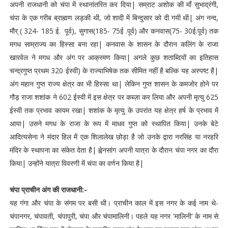
अपनी राजधानी को चंपा में स्थानांतरित कर दिया| सम्राट अशोक की माँ सुभाद्रंगी,
चंपा के एक गरीब ब्राह्मण लड़की थी, जो शादी में बिन्दुसार को दी गयी थी| अंग नन्द,
मौर् ( 324- 185 ई. पूर्व), सुगास(185- 75ई .पूर्व) और कनवास(75- 30ई.पूर्व) तक
मगध साम्राज्य का हिस्सा बना रहा| कनवास के शासन के दौरान कलिंग के राजा
खारवेल ने मगध और अंग पर आक्रमण किया| अगले कुछ शताब्दियों का इतिहास
चन्द्रगुप्त प्रथम 320 ईस्वी) के राज्याभिषेक तक सीमित नहीं है बल्कि यह अस्पष्ट है|
अंग महान गुप्त राज्य क्षेत्र का भी हिस्सा था| लेकिन गुप्त शासन के कमजोर होने पर
गौड़ राजा शशांक ने 602 ईस्वी में इस क्षेत्र पर कब्ज़ा कर लिया और अपनी मृत्यु 625
ईस्वी तक प्रभाव कायम रखा| शशांक के मृत्यु के उपरांत यह क्षेत्र हर्ष के प्रभाव में
आया| उसने मगध के राजा के रूप में माधव गुप्त को स्थापित किया| उनके बेटे
आदित्यसेना ने मंदार हिल में एक शिलालेख छोड़ा है जो उनके द्वारा नरसिंह या नरहरि
मंदिर के स्थापना का संकेत देता है| ह्वेनसांग अपनी यात्रा के दौरान चंपा नगर का दौरा
किया| उन्होंने यात्रा विवरणी में चंपा का वर्णन किया है|
चंपा प्राचीन अंग की राजधानी:-
यह गंगा और चंपा के संगम पर बसी थी। प्राचीन काल में इस नगर के कई नाम थे-
चंपानगर, चंपावती, चंपापुरी, चंपा और चंपामालिनी। पहले यह नगर 'मालिनी' के नाम से