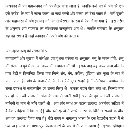
अथर्ववेद में अंग महाजनपद को अपवित्र माना जाता है, जबकि कर्ण पर्व में अंग को एक
ऐसे प्रदेश के रूप में जाना जाता था जहां पत्‍नी और बच्‍चों को बेचा जाता है। वहीं दूसरी
ओर महाभारत में अंग (चम्‍पा) को एक तीर्थस्‍थल के रूप में पेश किया गया है। इस ग्रंथ
के अनुसार अंग राजवंश का संस्‍थापक राजकुमार अंग थे। जबकि रामयाण के अनुसार
यह वह स्‍थान है जहां कामदेव ने अपने अंग को काटा था।
अंग महाजनपद की राजधानी :-
महाकाव्यों और पुराणों में संरक्षित एक पृथक परंपरा के अनुसार, मनु के महान पोते, अनु
की संतान ने पूर्व में अनावा राज्य की स्थापना की थी| इसके बाद यह राज्य राजा बलि के
पांच बेटों में विभाजित किया गया जिसे अंग, बंग, कलिंग, पुंडिया और सुधा के रूप में
जाना जाता है| अंग के राजाओ में जिनके बारे में कुछ सन्दर्भ है, " लोमोपाडा, अयोध्या के
राजा दशरथ के समकालीन एवं उनके मित्र थे| उनका महान पोता चंपा था, जिसके नाम
पर ही अंग की राजधानी चंपा के नाम से जानी गयी| चंपा के पूर्व अंग की राजधानी
मालिनी के नाम से जनि जाती थी| अंग और मगध का पहला उल्लेख अथर्ववेद संहिता में
वैदिक साहित्य में मिलता है| बौध धर्म-ग्रंथों में उत्तरी भारत के विभिन्न राज्यों के बीच
अंग का उल्लेख किया गया है| बीते समय में भागलपुर भारत के दस बेहतरीन शहरों में से
एक था। आज का भागलपुर सिल्‍क नगरी के रूप में भी जाना जाता है। इसका इतिहास