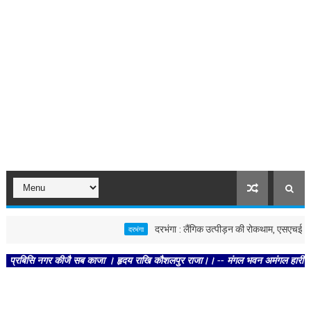
दरभंगा : लैंगिक उत्पीड़न की रोकथाम, एसएचई-बॉक्स एवं 
दरभंगा
 नगर कीजै सब काजा । हृदय राखि कौशलपुर राजा।। -- मंगल भवन अमंगल हारी। द्रवहु सुदसरथ