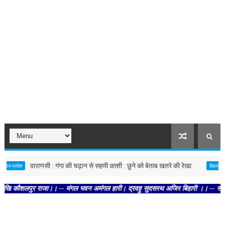
वाराणसी : गंगा की चढ़ान से सहमी काशी : छूने को बेताब खतरे की रेखा
किशनगं
देश
बिहार
लपुर राजा।। -- मंगल भवन अमंगल हारी। द्रवहु सुदसरथ अजिर बिहारी ।। -- सब नर करहिं पर