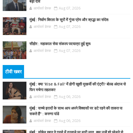
बड़ा दांव
आर्यावर्त डेस्क
Aug 07, 2026
मुंबई : निर्वाण बिरला के सुरों में गूंजा प्रेम और श्रद्धा का संदेश
आर्यावर्त डेस्क
Aug 07, 2026
सीहोर : महाकाल सेवा संकल्प पदयात्रा हुई शुरू
आर्यावर्त डेस्क
Aug 07, 2026
टीवी खबर
मुंबई : क्या ‘Rise & Fall’ में होगी खुशी मुखर्जी की एंट्री? बोल्ड अंदाज से
फिर मचेगा तहलका!
आर्यावर्त डेस्क
Aug 06, 2026
मुंबई : सच्चे इरादों के साथ आप अपने विश्वासों पर डटे रहने की ताकत पा
सकते हैं” : करुणा पांडे
आर्यावर्त डेस्क
Aug 06, 2026
मुंबई : सोहेल खान ने गुस्से में दरवाज़े पर मारी लात, क्या उन्हें शो छोड़ने से