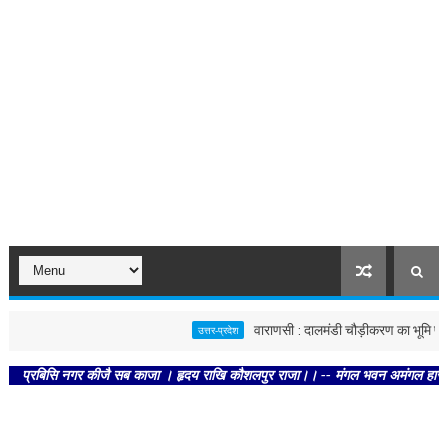
वाराणसी : दालमंडी चौड़ीकरण का भूमि पूजन, नव
उत्तर-प्रदेश
बिसि नगर कीजै सब काजा । हृदय राखि कौशलपुर राजा।। -- मंगल भवन अमंगल हारी। द्रवहु सु