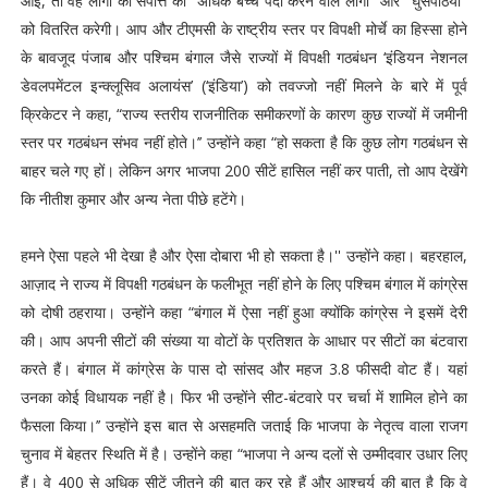
आई, तो वह लोगों की संपत्ति को "अधिक बच्चे पैदा करने वाले लोगों" और "घुसपैठियों"
को वितरित करेगी। आप और टीएमसी के राष्ट्रीय स्तर पर विपक्षी मोर्चे का हिस्सा होने
के बावजूद पंजाब और पश्चिम बंगाल जैसे राज्यों में विपक्षी गठबंधन ‘इंडियन नेशनल
डेवलपमेंटल इन्क्लूसिव अलायंस’ (‘इंडिया’) को तवज्जो नहीं मिलने के बारे में पूर्व
क्रिकेटर ने कहा, “राज्य स्तरीय राजनीतिक समीकरणों के कारण कुछ राज्यों में जमीनी
स्तर पर गठबंधन संभव नहीं होते।’’ उन्होंने कहा “हो सकता है कि कुछ लोग गठबंधन से
बाहर चले गए हों। लेकिन अगर भाजपा 200 सीटें हासिल नहीं कर पाती, तो आप देखेंगे
कि नीतीश कुमार और अन्य नेता पीछे हटेंगे।
हमने ऐसा पहले भी देखा है और ऐसा दोबारा भी हो सकता है।'' उन्होंने कहा। बहरहाल,
आज़ाद ने राज्य में विपक्षी गठबंधन के फलीभूत नहीं होने के लिए पश्चिम बंगाल में कांग्रेस
को दोषी ठहराया। उन्होंने कहा “बंगाल में ऐसा नहीं हुआ क्योंकि कांग्रेस ने इसमें देरी
की। आप अपनी सीटों की संख्या या वोटों के प्रतिशत के आधार पर सीटों का बंटवारा
करते हैं। बंगाल में कांग्रेस के पास दो सांसद और महज 3.8 फीसदी वोट हैं। यहां
उनका कोई विधायक नहीं है। फिर भी उन्होंने सीट-बंटवारे पर चर्चा में शामिल होने का
फैसला किया।’’ उन्होंने इस बात से असहमति जताई कि भाजपा के नेतृत्व वाला राजग
चुनाव में बेहतर स्थिति में है। उन्होंने कहा “भाजपा ने अन्य दलों से उम्मीदवार उधार लिए
हैं। वे 400 से अधिक सीटें जीतने की बात कर रहे हैं और आश्चर्य की बात है कि वे