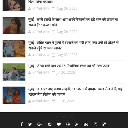
फिर मचेगा तहलका!
आर्यावर्त डेस्क
Aug 06, 2026
मुंबई : सच्चे इरादों के साथ आप अपने विश्वासों पर डटे रहने की ताकत पा
सकते हैं” : करुणा पांडे
आर्यावर्त डेस्क
Aug 06, 2026
मुंबई : सोहेल खान ने गुस्से में दरवाज़े पर मारी लात, क्या उन्हें शो छोड़ने से
रोकने पहुंचे सलमान खान?
आर्यावर्त डेस्क
Aug 03, 2026
मुंबई : फीफा वर्ल्ड कप 2026 में सोनिया बंसल का ग्लैमरस जलवा
आर्यावर्त डेस्क
Jul 30, 2026
मुंबई : OTT पर छाए ऋषभ साहनी, 'नागबंधन' में दमदार डबल रोल ने दिलाई
'टोटल मेगा विलेन' की पहचान
आर्यावर्त डेस्क
Jul 28, 2026
undefined