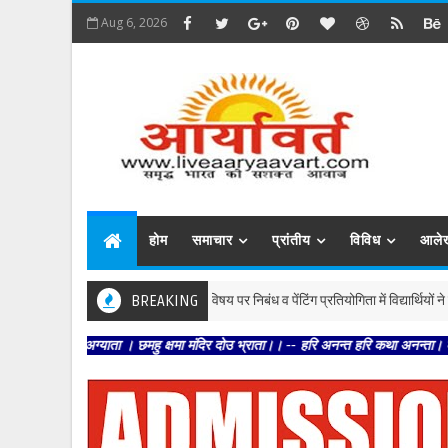
Aug 6, 2026
होम
समाचार
प्रांतीय
विविध
आले
मधुबनी : आज पौधशाला, कल वन' विषय पर निबंध व पेंटिंग प्रतियोगिता में विद्यार्थियों ने दिखाई प्र
BREAKING
ग्याता । छमहु क्षमा मंदिर दोउ भ्राता।। -- हरि अनन्त हरि कथा अनन्ता। कहहि सुनहि बहु