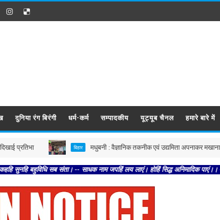
ख
दुनिया रंग बिरंगी
धर्म-कर्म
सम्पादकीय
यूट्यूब चैनल
हमारे बारे में
तिभा
मधुबनी : वैज्ञानिक तकनीक एवं उद्यमिता अपनाकर मखाना उत्पादन क
बिहार
विधि सब संता। -- साधक नाम जपहिं लय लाएं। होहिं सिद्ध अनिमादिक पाएं।। -- अतिथि पूज्