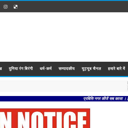
ख
दुनिया रंग बिरंगी
धर्म-कर्म
सम्पादकीय
यूट्यूब चैनल
हमारे बारे में
प्रबिसि नगर कीजै सब काजा । हृदय राखि कौ