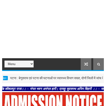
पटना : बेगूसराय एवं पटना की घटनाओं पर स्वास्थ्य विभाग सख्त, दोनों जिलों में जांच के निर्देश
 राजा।। -- मंगल भवन अमंगल हारी। द्रवहु सुदसरथ अजिर बिहारी ।। -- सब नर करहिं परस्पर