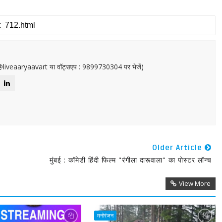
or@liveaaryaavart या वॉट्सएप : 9899730304 पर भेजें)
Older Article
मुंबई : कॉमेडी हिंदी फिल्म "रंगीला दारूवाला" का पोस्टर लॉन्च
View More
मनोरंजन