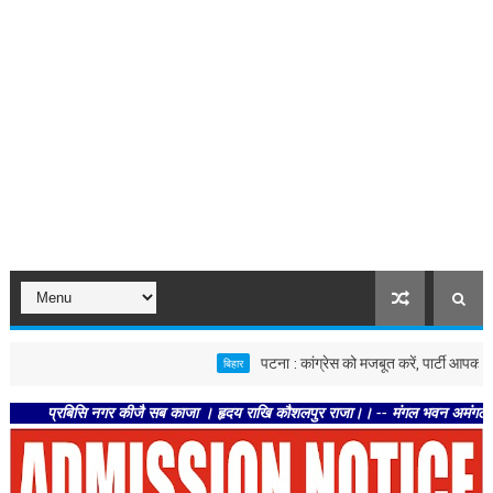
पटना : कांग्रेस को मजबूत करें, पार्टी आपको मजबूत करेग
बिहार
्रबिसि नगर कीजै सब काजा । हृदय राखि कौशलपुर राजा।। -- मंगल भवन अमंगल हारी। द्रवहु 