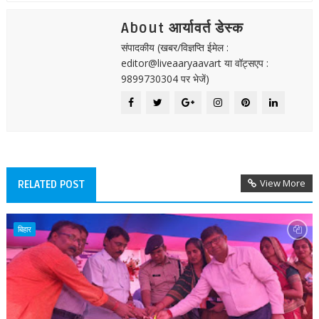
About आर्यावर्त डेस्क
संपादकीय (खबर/विज्ञप्ति ईमेल :
editor@liveaaryaavart या वॉट्सएप :
9899730304 पर भेजें)
View More
RELATED POST
बिहार