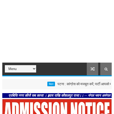
पटना : कांग्रेस को मजबूत करें, पार्टी आपको मजबूत करेगी :
बिहार
िसि नगर कीजै सब काजा । हृदय राखि कौशलपुर राजा।। -- मंगल भवन अमंगल हारी। द्रवहु सुद