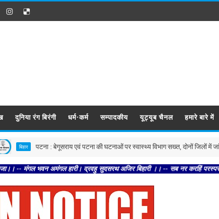
ख
दुनिया रंग बिरंगी
धर्म-कर्म
सम्पादकीय
यूट्यूब चैनल
हमारे बारे में
पटना : बेगूसराय एवं पटना की घटनाओं पर स्वास्थ्य विभाग सख्त, दोनों जिलों में जांच के निर्देश
र
भवन अमंगल हारी। द्रवहु सुदसरथ अजिर बिहारी ।। -- सब नर करहिं परस्पर प्रीति । चलहिं 