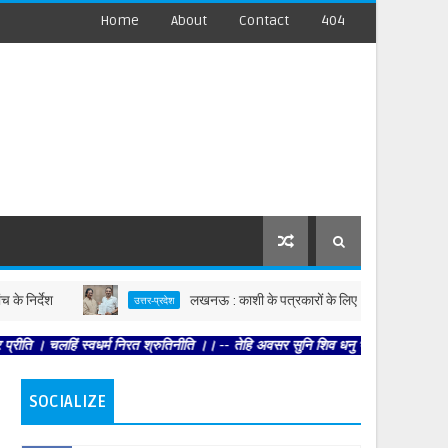
Home
About
Contact
404
लखनऊ : काशी के पत्रकारों के लिए बड़ी पहल, एक सप्ताह में आयुष्म
उत्तर-प्रदेश
स्वधर्म निरत श्रुतिनीति ।। -- तेहि अवसर सुनि शिव धनु भंगा । आयउ भृगुकुल कमल पतंगा।
SOCIALIZE