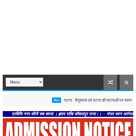
पटना : बेगूसराय एवं पटना की घटनाओं पर स्वास्थ्य विभाग सख्त,
बिहार
्रबिसि नगर कीजै सब काजा । हृदय राखि कौशलपुर राजा।। -- मंगल भवन अमंगल हारी। द्रवहु 