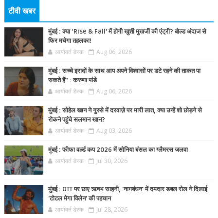
टीवी खबर
मुंबई : क्या ‘Rise & Fall’ में होगी खुशी मुखर्जी की एंट्री? बोल्ड अंदाज से
फिर मचेगा तहलका!
आर्यावर्त डेस्क
Aug 06, 2026
मुंबई : सच्चे इरादों के साथ आप अपने विश्वासों पर डटे रहने की ताकत पा
सकते हैं” : करुणा पांडे
आर्यावर्त डेस्क
Aug 06, 2026
मुंबई : सोहेल खान ने गुस्से में दरवाज़े पर मारी लात, क्या उन्हें शो छोड़ने से
रोकने पहुंचे सलमान खान?
आर्यावर्त डेस्क
Aug 03, 2026
मुंबई : फीफा वर्ल्ड कप 2026 में सोनिया बंसल का ग्लैमरस जलवा
आर्यावर्त डेस्क
Jul 30, 2026
मुंबई : OTT पर छाए ऋषभ साहनी, 'नागबंधन' में दमदार डबल रोल ने दिलाई
'टोटल मेगा विलेन' की पहचान
आर्यावर्त डेस्क
Jul 28, 2026