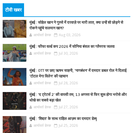
टीवी खबर
मुंबई : सोहेल खान ने गुस्से में दरवाज़े पर मारी लात, क्या उन्हें शो छोड़ने से
रोकने पहुंचे सलमान खान?
आर्यावर्त डेस्क
Aug 03, 2026
मुंबई : फीफा वर्ल्ड कप 2026 में सोनिया बंसल का ग्लैमरस जलवा
आर्यावर्त डेस्क
Jul 30, 2026
मुंबई : OTT पर छाए ऋषभ साहनी, 'नागबंधन' में दमदार डबल रोल ने दिलाई
'टोटल मेगा विलेन' की पहचान
आर्यावर्त डेस्क
Jul 28, 2026
मुंबई : 'द ट्रेटर्स 2' की वापसी तय, 13 अगस्त से फिर शुरू होगा भरोसे और
धोखे का सबसे बड़ा खेल
आर्यावर्त डेस्क
Jul 27, 2026
मुंबई : 'शिद्दत' के साथ राहिल आज़म का दमदार डेब्यू
आर्यावर्त डेस्क
Jul 25, 2026