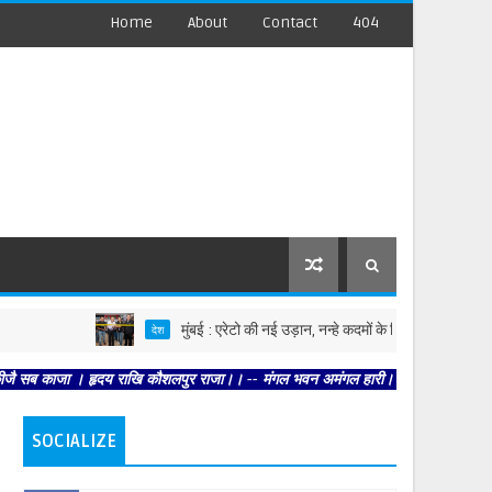
Home
About
Contact
404
मुंबई : एरेटो की नई उड़ान, नन्हे कदमों के लिए बड़ा फैशन स्टेटमेंट
देश
काजा । हृदय राखि कौशलपुर राजा।। -- मंगल भवन अमंगल हारी। द्रवहु सुदसरथ अजिर बिहारी 
SOCIALIZE