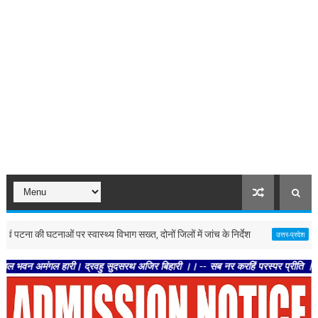
की घटनाओं पर स्वास्थ्य विभाग सख्त, दोनों जिलों में जांच के निर्देश
लखनऊ : का
उत्तर-प्रदेश
ल हारी। द्रवहु सुदसरथ अजिर बिहारी ।। -- सब नर करहिं परस्पर प्रीति । चलहिं स्वधर्म