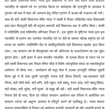
श्री काशी विश्वनाथ मन्दिर न्यास द्वारा संकल्पित नौ दिनों तक चलने वाली शारदीय
नवरात्रि के महापर्व पर्व पर प्रत्येक दिवस पर कार्यक्रम की प्रस्तुति के उपलक्ष्य में
गुरुवार को धाम में माता की अराधना हेतु मन्दिर प्रांगण में कलश की स्थापना की गयी।
साथ ही श्री काशी विश्वनाथ मंदिर न्यास ने काशी में स्थित शक्तिपीठ माता विशालाक्षी
एवम् माता शैलपुत्री देवी की श्रृंगार सामग्री श्री विश्वनाथ धाम से अर्पित किया। काशी
में ज्योतिर्लिंग तथा शक्तिपीठ सन्निकट स्थित हैं। इस सुयोग के दृष्टिगत न्यास द्वारा इस
नवरात्रि से प्रारंभ कर प्रत्येक नवरात्रि पर्व पर देवी के समस्त सोलह श्रृंगार एवं पर्व
वस्त्र का समर्पण ज्योतिर्लिंग पीठ से काशीपुराधिपति श्री विश्वनाथ महादेव द्वारा किया
जाय। यह सनातन धर्म के शैवदृशाक्त मत की अभिन्नता के प्रकटीकरण का एक सुंदर
दृष्टांत होगा। इसी क्रम में आज शारदीय नवरात्रि के प्रथम दिवस के पावन पर्व पर
श्री काशी विश्वनाथ धाम स्थित मन्दिर चौक मे विशेष सांस्कृतिक संध्या का समारोहपूर्वक
आयोजन भी किया गया। कार्यक्रम की मधुर बेला में प्रथम प्रस्तुति गायिका सुश्री
दिव्या दुबे ने दी तथा दूसरी प्रस्तुति गायक श्री दीपक तिवारी, सह-कलाकार श्री
नीरज, श्री मोती शर्मा, श्री शनि, श्री राहुल, श्री बबलू, रंजन दादा, श्री बबलू मिश्रा,
श्री शेखर, श्री सुरेश, श्री शुभम के समूह की रही। श्री काशी विश्वनाथ मंदिर न्यास
निरंतर ऐसे ही भव्य, दिव्य एवं पवित्र सनातन आयोजन धाम परिसर में आयोजित कर
सनातन परंपरा को अक्षुण्ण उल्लास से परिपूर्ण करने को प्रतिबद्ध है। न्यास समस्त
सनातन मतावलंबियों से निरंतर पर्व आयोजन इत्यादि नवाचारों को और उपयोगी बनाने के