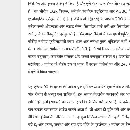
निदिमोरू और कृष्णा डीके) ने किया है और इसे सीता आर. मेनन के साथ र
है। यह सीरीज़ D2R फिल्म्स, अमेज़ॅन एमजीएम स्टूडियोज़ और AGBO के रु
एग्जीक्यूटिव प्रोडूस की गई है । डेविड वील (हंटर्स) के साथ AGBO के ए
एंजेला रुसो-ओटस्टॉट और स्कॉट नेम्स, सिटाडेल: हनी बनी और सिटाडेल 
सीरीज़ के एग्जीक्यूटिव प्रोडूसर्स हैं। मिडनाइट रेडियो भी एक एग्जीक्यूटिव
सीरीज़ में बेहद प्रतिभाशाली वरुण धवन और समांथा मुख्य भूमिकाओं में हैं, 
मेनन, और एक रोमांचक कलाकारों की टोली है, जिसमें सिमरन, साकिब सल
सोहम मजूमदार, शिवांकीत परिहार और कश्वी मजमूदार शामिल हैं। सिटाडे
प्रीमियर 7 नवंबर को विशेष रूप से भारत में प्राइम वीडियो पर और 240 
क्षेत्रों में किया जाएगा।
यह ट्रेलर 90 के दशक की जीवंत पृष्ठभूमि पर आधारित एक रोमांचक और 
और रोमांच से भरपूर पल शामिल हैं, इन सबको बेहतरीन अदाकारी और भव्य द
अभिनेत्री हनी (समांथा) को एक साइड गिग के लिए भर्ती करता है, जिसके बा
जब उनका खतरनाक अतीत सामने आता है, तो अलग हो चुके हनी और बनी को
वीडियो, इंडिया के ओरिजिनल्स के प्रमुख निखिल मधोक ने कहा*, “टीज़र
रही है, और वरुण, समांथा और राज एंड डीके के प्रशंसक 7 नवंबर का बेसब