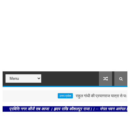
राहुल गांधी की प्रयागराज यात्रा से पहले पोस्
उत्तर-प्रदेश
्रबिसि नगर कीजै सब काजा । हृदय राखि कौशलपुर राजा।। -- मंगल भवन अमंगल हारी। द्रवहु 