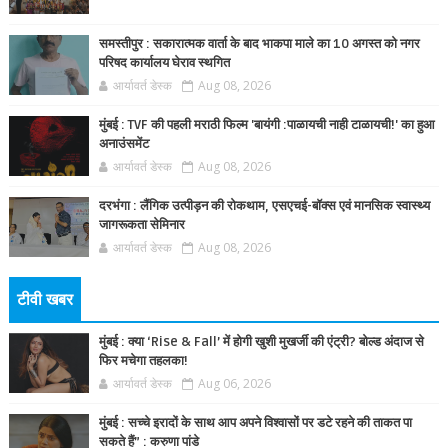
समस्तीपुर : सकारात्मक वार्ता के बाद भाकपा माले का 10 अगस्त को नगर
परिषद कार्यालय घेराव स्थगित
आर्यावर्त डेस्क
Aug 08, 2026
मुंबई : TVF की पहली मराठी फिल्म 'बायंगी :पाळायची नाही टाळायची!' का हुआ
अनाउंसमेंट
आर्यावर्त डेस्क
Aug 08, 2026
दरभंगा : लैंगिक उत्पीड़न की रोकथाम, एसएचई-बॉक्स एवं मानसिक स्वास्थ्य
जागरूकता सेमिनार
आर्यावर्त डेस्क
Aug 08, 2026
टीवी खबर
मुंबई : क्या ‘Rise & Fall’ में होगी खुशी मुखर्जी की एंट्री? बोल्ड अंदाज से
फिर मचेगा तहलका!
आर्यावर्त डेस्क
Aug 06, 2026
मुंबई : सच्चे इरादों के साथ आप अपने विश्वासों पर डटे रहने की ताकत पा
सकते हैं” : करुणा पांडे