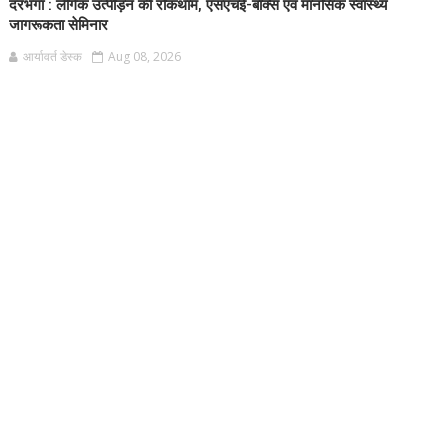
दरभंगा : लैंगिक उत्पीड़न की रोकथाम, एसएचई-बॉक्स एवं मानसिक स्वास्थ्य
जागरूकता सेमिनार
आर्यावर्त डेस्क
Aug 08, 2026