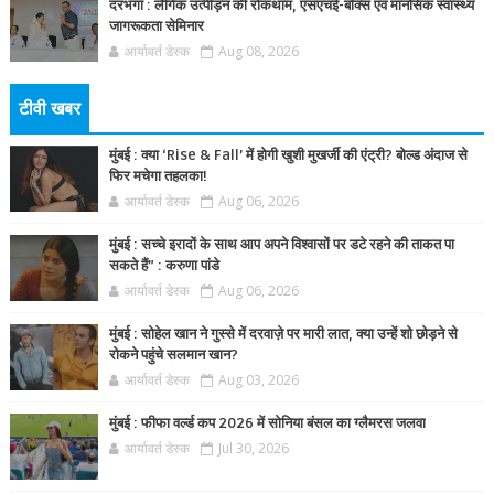
दरभंगा : लैंगिक उत्पीड़न की रोकथाम, एसएचई-बॉक्स एवं मानसिक स्वास्थ्य
जागरूकता सेमिनार
आर्यावर्त डेस्क
Aug 08, 2026
टीवी खबर
मुंबई : क्या ‘Rise & Fall’ में होगी खुशी मुखर्जी की एंट्री? बोल्ड अंदाज से
फिर मचेगा तहलका!
आर्यावर्त डेस्क
Aug 06, 2026
मुंबई : सच्चे इरादों के साथ आप अपने विश्वासों पर डटे रहने की ताकत पा
सकते हैं” : करुणा पांडे
आर्यावर्त डेस्क
Aug 06, 2026
मुंबई : सोहेल खान ने गुस्से में दरवाज़े पर मारी लात, क्या उन्हें शो छोड़ने से
रोकने पहुंचे सलमान खान?
आर्यावर्त डेस्क
Aug 03, 2026
मुंबई : फीफा वर्ल्ड कप 2026 में सोनिया बंसल का ग्लैमरस जलवा
आर्यावर्त डेस्क
Jul 30, 2026