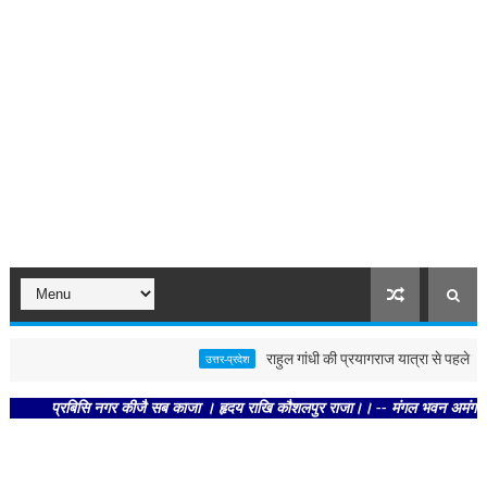
राहुल गांधी की प्रयागराज यात्रा से पहले पोस्टर स
उत्तर-प्रदेश
प्रबिसि नगर कीजै सब काजा । हृदय राखि कौशलपुर राजा।। -- मंगल भवन अमंगल हारी। द्रवह