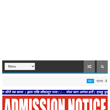
पटना : बेगूसराय एवं
बिहार
 सब काजा । हृदय राखि कौशलपुर राजा।। -- मंगल भवन अमंगल हारी। द्रवहु सुदसरथ अजिर बिह