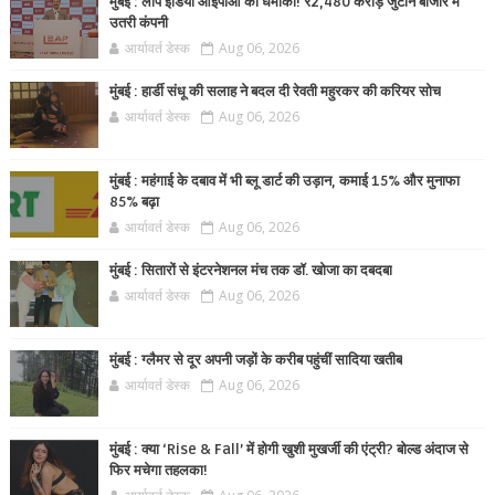
मुंबई : लीप इंडिया आईपीओ का धमाका! ₹2,480 करोड़ जुटाने बाजार में
उतरी कंपनी
आर्यावर्त डेस्क
Aug 06, 2026
मुंबई : हार्डी संधू की सलाह ने बदल दी रेवती महुरकर की करियर सोच
आर्यावर्त डेस्क
Aug 06, 2026
मुंबई : महंगाई के दबाव में भी ब्लू डार्ट की उड़ान, कमाई 15% और मुनाफा
85% बढ़ा
आर्यावर्त डेस्क
Aug 06, 2026
मुंबई : सितारों से इंटरनेशनल मंच तक डॉ. खोजा का दबदबा
आर्यावर्त डेस्क
Aug 06, 2026
मुंबई : ग्लैमर से दूर अपनी जड़ों के करीब पहुंचीं सादिया खतीब
आर्यावर्त डेस्क
Aug 06, 2026
मुंबई : क्या ‘Rise & Fall’ में होगी खुशी मुखर्जी की एंट्री? बोल्ड अंदाज से
फिर मचेगा तहलका!