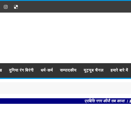
ख
दुनिया रंग बिरंगी
धर्म-कर्म
सम्पादकीय
यूट्यूब चैनल
हमारे बारे में
प्रबिसि नगर कीजै सब काजा । हृदय राखि