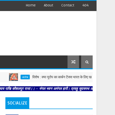
Home
About
Contact
404
विशेष : क्या यूरोप का कार्बन टैक्स भारत के लिए खतरा नहीं?
आलेख
 कौशलपुर राजा।। -- मंगल भवन अमंगल हारी। द्रवहु सुदसरथ अजिर बिहारी ।। -- सब नर करहि
SOCIALIZE