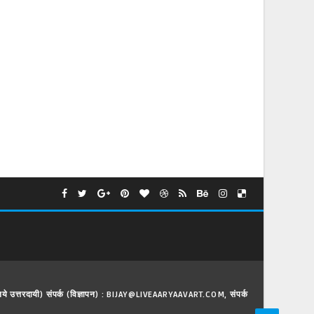
े लिये उत्तरदायी) संपर्क (विज्ञापन) : BIJAY@LIVEAARYAAVART.COM, संपर्क