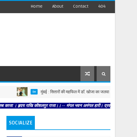
Home
About
Contact
404
मुंबई : सितारों की महफिल में डॉ. खोजा का जलवा
देश
मनोरंजन
। हृदय राखि कौशलपुर राजा।। -- मंगल भवन अमंगल हारी। द्रवहु सुदसरथ अजिर बिहारी ।। --
SOCIALIZE