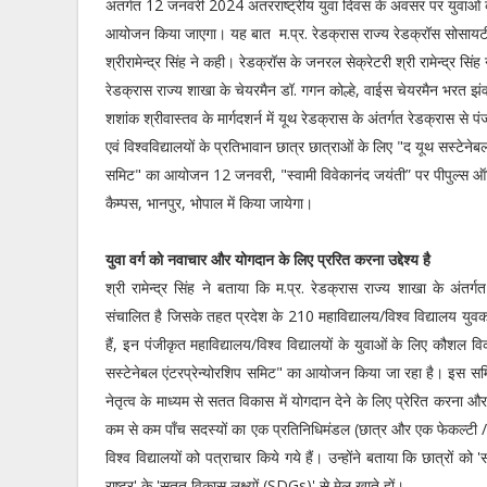
अंतर्गत 12 जनवरी 2024 अंतरराष्ट्रीय युवा दिवस के अवसर पर युवाओं 
आयोजन किया जाएगा। यह बात म.प्र. रेडक्रास राज्य रेडक्रॉस सोसायट
श्रीरामेन्द्र सिंह ने कही। रेडक्रॉस के जनरल सेक्रेटरी श्री रामेन्द्र सिंह
रेडक्रास राज्य शाखा के चेयरमैन डॉ. गगन कोल्हे, वाईस चेयरमैन भरत झंव
शशांक श्रीवास्तव के मार्गदशर्न में यूथ रेडक्रास के अंतर्गत रेडक्रास से पं
एवं विश्वविद्यालयों के प्रतिभावान छात्र छात्राओं के लिए "द यूथ सस्टेनेबल
समिट" का आयोजन 12 जनवरी, "स्वामी विवेकानंद जयंती” पर पीपुल्स ऑड
कैम्पस, भानपुर, भोपाल में किया जायेगा।
युवा वर्ग को नवाचार और योगदान के लिए प्ररित करना उद्देश्य है
श्री रामेन्द्र सिंह ने बताया कि म.प्र. रेडक्रास राज्य शाखा के अंतर्
संचालित है जिसके तहत प्रदेश के 210 महाविद्यालय/विश्व विद्यालय युवक
हैं, इन पंजीकृत महाविद्यालय/विश्व विद्यालयों के युवाओं के लिए कौशल 
सस्टेनेबल एंटरप्रेन्योरशिप समिट" का आयोजन किया जा रहा है। इस सम
नेतृत्व के माध्यम से सतत विकास में योगदान देने के लिए प्रेरित करना औ
कम से कम पाँच सदस्यों का एक प्रतिनिधिमंडल (छात्र और एक फेकल्टी / प
विश्व विद्यालयों को पत्राचार किये गये हैं। उन्होंने बताया कि छात्रों को
राष्ट्र' के 'सतत विकास लक्ष्यों (SDGs)' से मेल खाते हों।