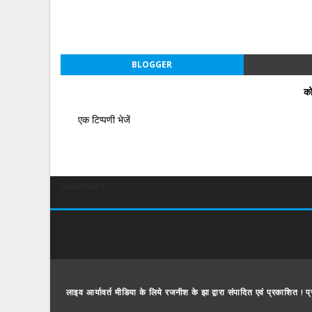
BLOGGER
को
एक टिप्पणी भेजें
undefined
लाइव आर्यावर्त मीडिया के लिये रजनीश के झा द्वारा संपादित एवं प्रकाशित