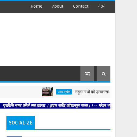
Home
About
Contact
404
राहुल गांधी की प्रयागराज यात्रा से पहले पोस्टर से
उत्तर-प्रदेश
 नगर कीजै सब काजा । हृदय राखि कौशलपुर राजा।। -- मंगल भवन अमंगल हारी। द्रवहु सुदसरथ
SOCIALIZE