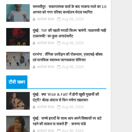
समस्तीपुर : सकारात्मक वार्ता के बाद भाकपा माले का 10
अगस्त को नगर परिषद कार्यालय घेराव स्थगित
आर्यावर्त डेस्क
Aug 08, 2026
मुंबई : TVF की पहली मराठी फिल्म 'बायंगी :पाळायची नाही
टाळायची!' का हुआ अनाउंसमेंट
आर्यावर्त डेस्क
Aug 08, 2026
दरभंगा : लैंगिक उत्पीड़न की रोकथाम, एसएचई-बॉक्स
एवं मानसिक स्वास्थ्य जागरूकता सेमिनार
आर्यावर्त डेस्क
Aug 08, 2026
टीवी खबर
मुंबई : क्या ‘Rise & Fall’ में होगी खुशी मुखर्जी की
एंट्री? बोल्ड अंदाज से फिर मचेगा तहलका!
आर्यावर्त डेस्क
Aug 06, 2026
मुंबई : सच्चे इरादों के साथ आप अपने विश्वासों पर डटे
रहने की ताकत पा सकते हैं” : करुणा पांडे
आर्यावर्त डेस्क
Aug 06, 2026