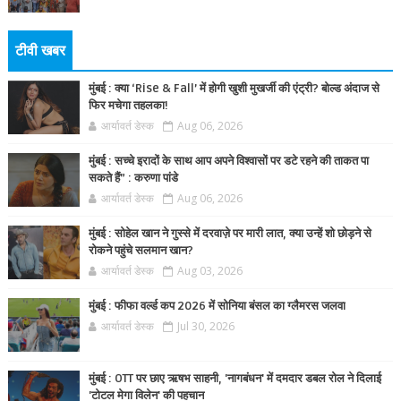
टीवी खबर
मुंबई : क्या ‘Rise & Fall’ में होगी खुशी मुखर्जी की एंट्री? बोल्ड अंदाज से
फिर मचेगा तहलका!
आर्यावर्त डेस्क
Aug 06, 2026
मुंबई : सच्चे इरादों के साथ आप अपने विश्वासों पर डटे रहने की ताकत पा
सकते हैं” : करुणा पांडे
आर्यावर्त डेस्क
Aug 06, 2026
मुंबई : सोहेल खान ने गुस्से में दरवाज़े पर मारी लात, क्या उन्हें शो छोड़ने से
रोकने पहुंचे सलमान खान?
आर्यावर्त डेस्क
Aug 03, 2026
मुंबई : फीफा वर्ल्ड कप 2026 में सोनिया बंसल का ग्लैमरस जलवा
आर्यावर्त डेस्क
Jul 30, 2026
मुंबई : OTT पर छाए ऋषभ साहनी, 'नागबंधन' में दमदार डबल रोल ने दिलाई
'टोटल मेगा विलेन' की पहचान