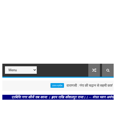
वाराणसी : गंगा की चढ़ान से सहमी काशी : छूने 
उत्तर-प्रदेश
प्रबिसि नगर कीजै सब काजा । हृदय राखि कौशलपुर राजा।। -- मंगल भवन अमंगल हारी। द्र