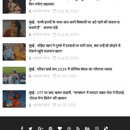
फिर मचेगा तहलका!
आर्यावर्त डेस्क
Aug 06, 2026
मुंबई : सच्चे इरादों के साथ आप अपने विश्वासों पर डटे रहने की ताकत पा
सकते हैं” : करुणा पांडे
आर्यावर्त डेस्क
Aug 06, 2026
मुंबई : सोहेल खान ने गुस्से में दरवाज़े पर मारी लात, क्या उन्हें शो छोड़ने से
रोकने पहुंचे सलमान खान?
आर्यावर्त डेस्क
Aug 03, 2026
मुंबई : फीफा वर्ल्ड कप 2026 में सोनिया बंसल का ग्लैमरस जलवा
आर्यावर्त डेस्क
Jul 30, 2026
मुंबई : OTT पर छाए ऋषभ साहनी, 'नागबंधन' में दमदार डबल रोल ने दिलाई
'टोटल मेगा विलेन' की पहचान
आर्यावर्त डेस्क
Jul 28, 2026
undefined