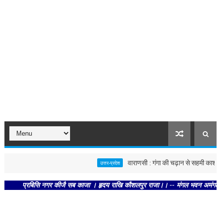
वाराणसी : गंगा की चढ़ान से सहमी काशी : छूने क
उत्तर-प्रदेश
प्रबिसि नगर कीजै सब काजा । हृदय राखि कौशलपुर राजा।। -- मंगल भवन अमंगल हारी। द्रव