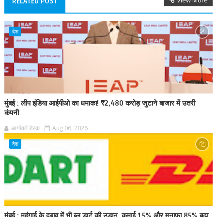
View More
RELATED POST
देश
मुंबई : लीप इंडिया आईपीओ का धमाका! ₹2,480 करोड़ जुटाने बाजार में उतरी
कंपनी
आर्यावर्त डेस्क
Aug 06, 2026
देश
मुंबई : महंगाई के दबाव में भी ब्लू डार्ट की उड़ान, कमाई 15% और मुनाफा 85% बढ़ा