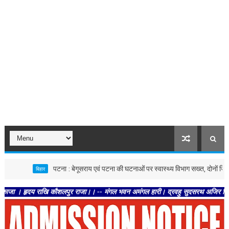
पटना : बेगूसराय एवं पटना की घटनाओं पर स्वास्थ्य विभाग सख्त, दोनों जिलों में जांच क
बिहार
दय राखि कौशलपुर राजा।। -- मंगल भवन अमंगल हारी। द्रवहु सुदसरथ अजिर बिहारी ।। -- सब 