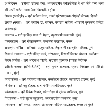
एथलेटिक्स – श्रीमती रज़िया शेख, अंतरराष्ट्रीय प्रतियोगिता में भाग लेने वाली भारत
की पहली महिला भाला फेंक खिलाड़ी, बड़ौदा
लेखक (अंग्रेज़ी) – श्री अजित मेनन, सबसे प्रेरणादायक अंग्रेज़ी लेखक, दिल्ली
लेखक (मराठी) – श्री प्रवीन डी. बांदेकर, केंद्रीय साहित्य अकादमी पुरस्कार विजेता,
सावंतवाड़ी
व्यवसाय – श्री हरविंदर पाल टी. मेहता, बहुआयामी व्यवसायी, मुंबई
कलामंडलम – श्री गोपालकृष्णन, कथकली कलाकार, केरल
शास्त्रीय संगीत – श्रीमती मञ्जूषा पाटिल, हिंदुस्तानी शास्त्रीय गायिका, पुणे
शिक्षा में समानता – श्री रविंद्र करवे, संस्थापक, विद्यार्थी विकास योजना, अलीबाग
फिल्म निर्माता – श्री अदिनाथ कोठारे, राष्ट्रीय पुरस्कार विजेता निर्देशक
अतिथि सत्कार (हॉस्पिटैलिटी) – श्री पुनीत छटवाल, प्रबंध निदेशक एवं सीईओ,
IHCL, मुंबई
पत्रकारिता – श्री श्रीकांत बोझेवार, कंसल्टिंग एडिटर, महाराष्ट्र टाइम्स, मुंबई
चिकित्सा – डॉ. रघु ठोट्टा, टाटा मेमोरियल हॉस्पिटल, मुंबई
पर्वतारोहण – श्री विवेक शिवाडे, पर्वतारोहण में प्रेरक व्यक्तित्व, पुणे
चित्रकला – श्री सुहास बहुलकर, अंतरराष्ट्रीय कलाकार, मुंबई
परोपकार – श्री ए.एस. माधवन, संस्थापक, वॉरियर फाउंडेशन, केरल एवं मुंबई