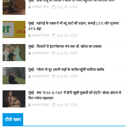
मुंबई : हार्डी संधू की सलाह ने बदल दी रेवती महुरकर की करियर सोच
आर्यावर्त डेस्क
Aug 06, 2026
मुंबई : महंगाई के दबाव में भी ब्लू डार्ट की उड़ान, कमाई 15% और मुनाफा
85% बढ़ा
आर्यावर्त डेस्क
Aug 06, 2026
मुंबई : सितारों से इंटरनेशनल मंच तक डॉ. खोजा का दबदबा
आर्यावर्त डेस्क
Aug 06, 2026
मुंबई : ग्लैमर से दूर अपनी जड़ों के करीब पहुंचीं सादिया खतीब
आर्यावर्त डेस्क
Aug 06, 2026
मुंबई : क्या ‘Rise & Fall’ में होगी खुशी मुखर्जी की एंट्री? बोल्ड अंदाज से
फिर मचेगा तहलका!
आर्यावर्त डेस्क
Aug 06, 2026
टीवी खबर