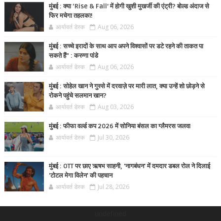
मुंबई : क्या ‘Rise & Fall’ में होगी खुशी मुखर्जी की एंट्री? बोल्ड अंदाज से
फिर मचेगा तहलका!
आर्यावर्त डेस्क
Aug 06, 2026
मुंबई : सच्चे इरादों के साथ आप अपने विश्वासों पर डटे रहने की ताकत पा
सकते हैं” : करुणा पांडे
आर्यावर्त डेस्क
Aug 06, 2026
मुंबई : सोहेल खान ने गुस्से में दरवाज़े पर मारी लात, क्या उन्हें शो छोड़ने से
रोकने पहुंचे सलमान खान?
आर्यावर्त डेस्क
Aug 03, 2026
मुंबई : फीफा वर्ल्ड कप 2026 में सोनिया बंसल का ग्लैमरस जलवा
आर्यावर्त डेस्क
Jul 30, 2026
मुंबई : OTT पर छाए ऋषभ साहनी, 'नागबंधन' में दमदार डबल रोल ने दिलाई
'टोटल मेगा विलेन' की पहचान
आर्यावर्त डेस्क
Jul 28, 2026
undefined