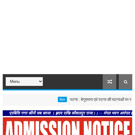
पटना : बेगूसराय एवं पटना की घटनाओं पर स्वास्थ्य विभाग स
बिहार
बिसि नगर कीजै सब काजा । हृदय राखि कौशलपुर राजा।। -- मंगल भवन अमंगल हारी। द्रवहु सु