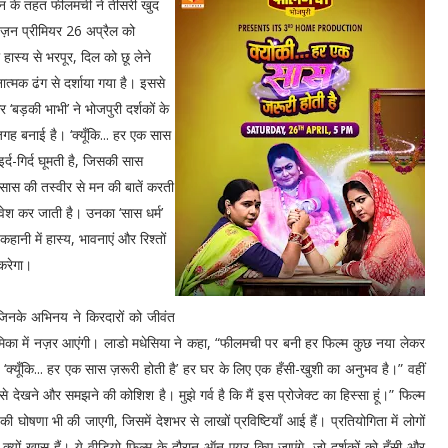
ेशन के तहत फीलमची ने तीसरी खुद
विज़न प्रीमियर 26 अप्रैल को
स्य से भरपूर, दिल को छू लेने
त्मक ढंग से दर्शाया गया है। इससे
ड़की भाभी’ ने भोजपुरी दर्शकों के
जगह बनाई है। ‘क्यूँकि... हर एक सास
्द-गिर्द घूमती है, जिसकी सास
 सास की तस्वीर से मन की बातें करती
वेश कर जाती है। उनका ‘सास धर्म’
ानी में हास्य, भावनाएं और रिश्तों
करेगा।
, जिनके अभिनय ने किरदारों को जीवंत
ूमिका में नज़र आएंगी। लाडो मधेसिया ने कहा, “फीलमची पर बनी हर फिल्म कुछ नया लेकर
्यूँकि... हर एक सास ज़रूरी होती है’ हर घर के लिए एक हँसी-खुशी का अनुभव है।” वहीं
े देखने और समझने की कोशिश है। मुझे गर्व है कि मैं इस प्रोजेक्ट का हिस्सा हूं।” फिल्म
घोषणा भी की जाएगी, जिसमें देशभर से लाखों प्रविष्टियाँ आई हैं। प्रतियोगिता में लोगों
्यों खास हैं। ये वीडियो फिल्म के दौरान ऑन-एयर किए जाएंगे, जो दर्शकों को हँसी और