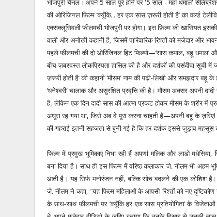
भोजपुरी चैनल। अपने 5 साल पूरे होने पर '5 साल - महा धमाल' सेलिब्र
की ओरिजिनल फिल्म ‘क्यूँकि... हर एक सास ज़रूरी होती है’ का वर्ल्ड टेली
एक्सक्लूसिवली फीलमची भोजपुरी पर होगा। इस फ़िल्म की खासियत इसकी हा
वाली और अनोखी कहानी है, जिसमें पारिवारिक रिश्तों को मजेदार और भावना
पहले फीलमची की दो ओरिजिनल हिट फिल्मों—‘सास कमाल, बहू धमाल’ और ‘ब
बीच ज़बरदस्त लोकप्रियता हासिल की है और दर्शकों की पसंदीदा सूची में 
ज़रूरी होती है’ की कहानी ‘मौसम’ नाम की पढ़ी-लिखी और समझदार बहू के इर
‘धनेश्वरी’ चालाक और असुरक्षित प्रवृत्ति की है। मौसम अक्सर अपनी दादी
है, लेकिन एक दिन दादी सास की आत्मा प्रकट होकर मौसम के शरीर में प्र
अधूरा रह गया था, जिसे अब वे पूरा करना चाहती हैं—अपनी बहू के ज़रिए! कह
की गहराई इतनी सहजता से बुनी गई है कि हर दर्शक इससे जुड़ाव महसूस 
फिल्म में प्रमुख भूमिकाएं निभा रही हैं अपर्णा मलिक और लाडो मधेसिया
बना दिया है। साथ ही इस फिल्म में वरिष्ठ कलाकार जे. नीलम भी अहम भ
आती है। यह सिर्फ मनोरंजन नहीं, बल्कि सोच बदलने की एक कोशिश है। ‘क
जे. नीलम ने कहा, “यह फिल्म महिलाओं के आपसी रिश्तों को नए दृष्टिकोण स
के साथ-साथ फीलमची पर ‘क्यूँकि हर एक सास प्रतियोगिता’ के विजेताओं की 
ने अपने मजेदार वीडियो के ज़रिए बताया कि उनके हिसाब से उनकी सास क