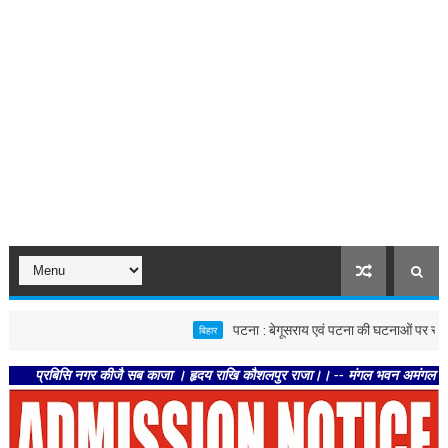
पटना : बेगूसराय एवं पटना की घटनाओं पर स्वास्थ्य विभाग 
बिहार
रबिसि नगर कीजै सब काजा । हृदय राखि कौशलपुर राजा।। -- मंगल भवन अमंगल हारी। द्रवहु स