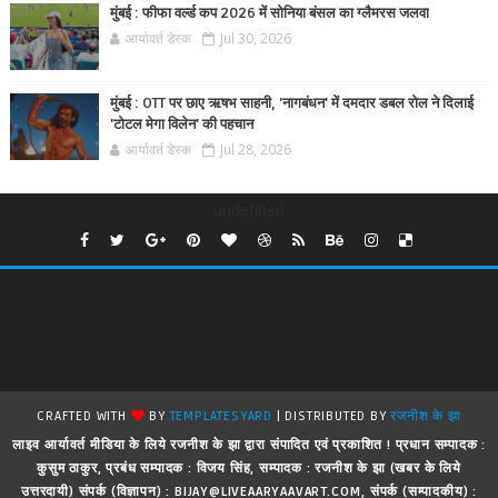
मुंबई : फीफा वर्ल्ड कप 2026 में सोनिया बंसल का ग्लैमरस जलवा
आर्यावर्त डेस्क
Jul 30, 2026
मुंबई : OTT पर छाए ऋषभ साहनी, 'नागबंधन' में दमदार डबल रोल ने दिलाई
'टोटल मेगा विलेन' की पहचान
आर्यावर्त डेस्क
Jul 28, 2026
undefined
CRAFTED WITH
BY
TEMPLATESYARD
| DISTRIBUTED BY
रजनीश के झा
लाइव आर्यावर्त मीडिया के लिये रजनीश के झा द्वारा संपादित एवं प्रकाशित ! प्रधान सम्पादक :
कुसुम ठाकुर, प्रबंध सम्पादक : विजय सिंह, सम्पादक : रजनीश के झा (खबर के लिये
उत्तरदायी) संपर्क (विज्ञापन) : BIJAY@LIVEAARYAAVART.COM, संपर्क (सम्पादकीय) :