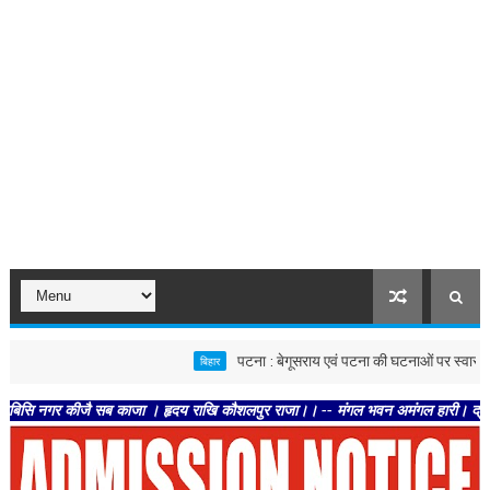
पटना : बेगूसराय एवं पटना की घटनाओं पर स्वास्थ्य विभाग सख्त,
बिहार
र कीजै सब काजा । हृदय राखि कौशलपुर राजा।। -- मंगल भवन अमंगल हारी। द्रवहु सुदसरथ अज