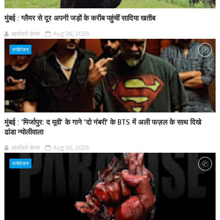
मुंबई : ग्लैमर से दूर अपनी जड़ों के करीब पहुंचीं सादिया खतीब
आर्यावर्त डेस्क
Aug 06, 2026
मनोरंजन
मुंबई : 'मिर्जापुर: द मूवी' के गाने 'दो नंबरी' के BTS में अली फज़ल के साथ दिखे
ढांडा न्योलीवाला
आर्यावर्त डेस्क
Aug 06, 2026
मनोरंजन