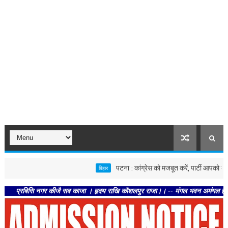
पटना : कांग्रेस को मजबूत करें, पार्टी आपको मजबूत करेगी
बिहार
िसि नगर कीजै सब काजा । हृदय राखि कौशलपुर राजा।। -- मंगल भवन अमंगल हारी। द्रवहु सुद