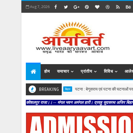
Aug 7, 2026
होम
समाचार
प्रांतीय
विविध
आले
BREAKING
पटना : बेगूसराय एवं पटना की घटनाओं पर स्वास्थ्य विभा
बिहार
राखि कौशलपुर राजा।। -- मंगल भवन अमंगल हारी। द्रवहु सुदसरथ अजिर बिहारी ।। -- सब नर 