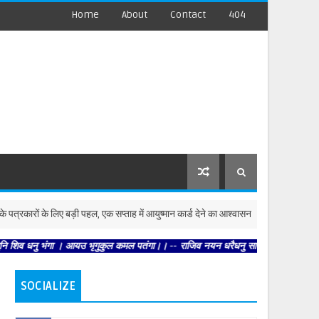
Home
About
Contact
404
के लिए बड़ी पहल, एक सप्ताह में आयुष्मान कार्ड देने का आश्वासन
ल
उत्तर-प्रदेश
ंगा । आयउ भृगुकुल कमल पतंगा।। -- राजिव नयन धरैधनु सायक । भगत विपत्ति भंजनु सुखदायक
SOCIALIZE