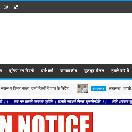
ख
दुनिया रंग बिरंगी
धर्म-कर्म
सम्पादकीय
यूट्यूब चैनल
हमारे बारे में
ग सख्त, दोनों जिलों में जांच के निर्देश
लखनऊ : काशी के पत्रकारों 
उत्तर-प्रदेश
करहिं परस्पर प्रीति । चलहिं स्वधर्म निरत श्रुतिनीति ।। -- तेहि अवसर सुनि शिव धनु भ