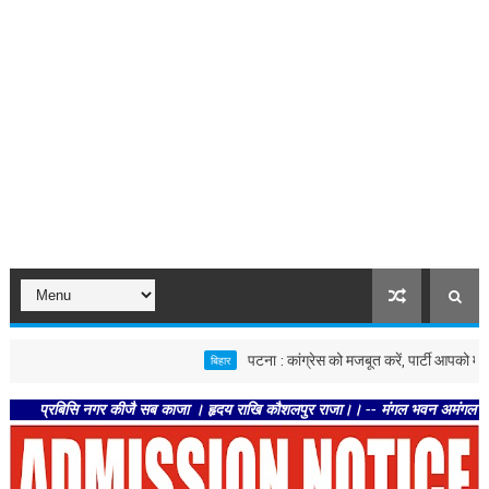
पटना : कांग्रेस को मजबूत करें, पार्टी आपको मजबूत करेगी
बिहार
बिसि नगर कीजै सब काजा । हृदय राखि कौशलपुर राजा।। -- मंगल भवन अमंगल हारी। द्रवहु सु