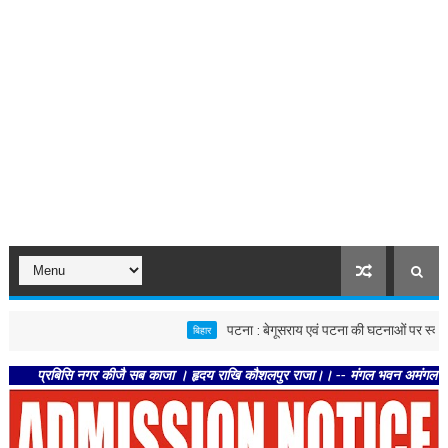
पटना : बेगूसराय एवं पटना की घटनाओं पर स्वास्थ्य विभाग स
बिहार
रबिसि नगर कीजै सब काजा । हृदय राखि कौशलपुर राजा।। -- मंगल भवन अमंगल हारी। द्रवहु स