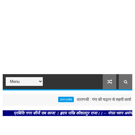
वाराणसी : गंगा की चढ़ान से सहमी काशी : छूने क
उत्तर-प्रदेश
प्रबिसि नगर कीजै सब काजा । हृदय राखि कौशलपुर राजा।। -- मंगल भवन अमंगल हारी। द्रव