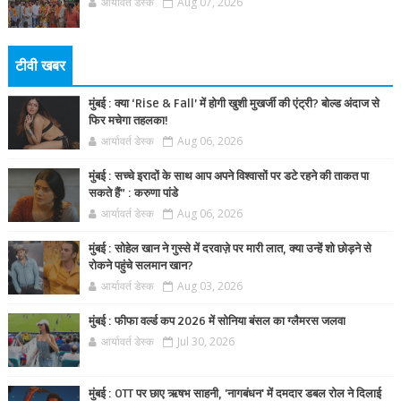
आर्यावर्त डेस्क
Aug 07, 2026
टीवी खबर
मुंबई : क्या ‘Rise & Fall’ में होगी खुशी मुखर्जी की एंट्री? बोल्ड अंदाज से
फिर मचेगा तहलका!
आर्यावर्त डेस्क
Aug 06, 2026
मुंबई : सच्चे इरादों के साथ आप अपने विश्वासों पर डटे रहने की ताकत पा
सकते हैं” : करुणा पांडे
आर्यावर्त डेस्क
Aug 06, 2026
मुंबई : सोहेल खान ने गुस्से में दरवाज़े पर मारी लात, क्या उन्हें शो छोड़ने से
रोकने पहुंचे सलमान खान?
आर्यावर्त डेस्क
Aug 03, 2026
मुंबई : फीफा वर्ल्ड कप 2026 में सोनिया बंसल का ग्लैमरस जलवा
आर्यावर्त डेस्क
Jul 30, 2026
मुंबई : OTT पर छाए ऋषभ साहनी, 'नागबंधन' में दमदार डबल रोल ने दिलाई